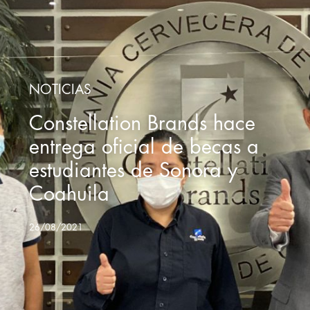
NOTICIAS
Constellation Brands hace
entrega oficial de becas a
estudiantes de Sonora y
Coahuila
26/08/2021